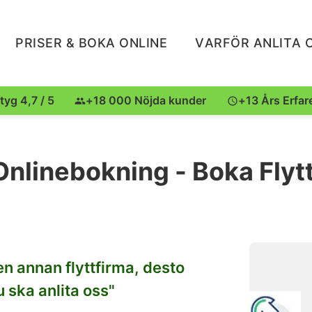
PRISER & BOKA ONLINE
VARFÖR ANLITA 
tyg 4,7 / 5
+18 000 Nöjda kunder
+13 Års Erfar
nlinebokning - Boka Flyt
en annan flyttfirma, desto
 ska anlita oss"