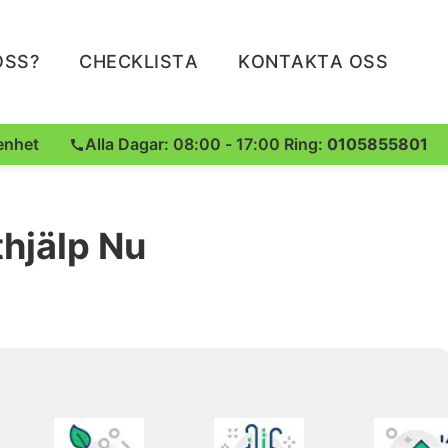
OSS?
CHECKLISTA
KONTAKTA OSS
enhet
Alla Dagar: 08:00 - 17:00 Ring:
0105855801
thjälp Nu