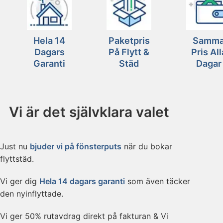
Hela 14
Paketpris
Samm
Dagars
På Flytt &
Pris All
Garanti
Städ
Dagar
Vi är det självklara valet
Just nu
bjuder vi på fönsterputs
när du bokar
flyttstäd.
Vi ger dig
Hela 14 dagars garanti
som även täcker
den nyinflyttade.
Vi ger 50% rutavdrag direkt på fakturan & Vi