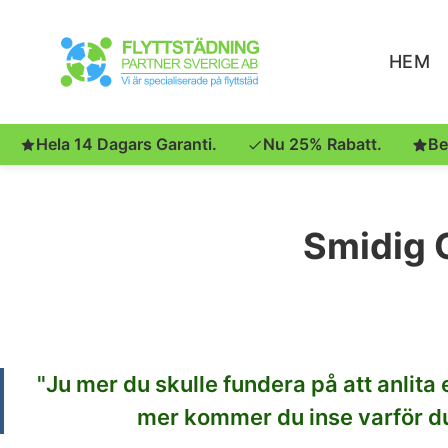
HEM
Hela 14 Dagars Garanti.
Nu 25% Rabatt.
Be
Smidig O
"Ju
mer du skulle fundera på att anlita 
mer kommer du inse varför du